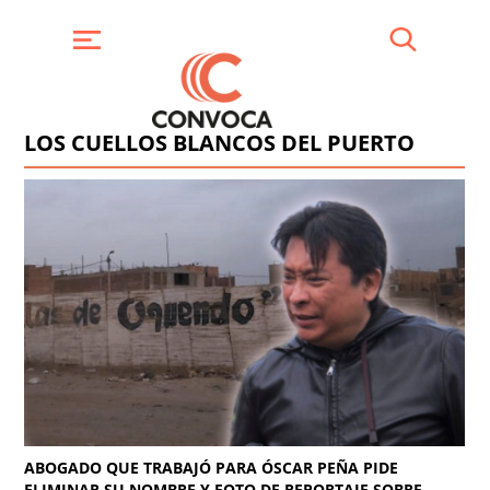
Pasar
al
contenido
Buscar
Menú
principal
LOS CUELLOS BLANCOS DEL PUERTO
ABOGADO QUE TRABAJÓ PARA ÓSCAR PEÑA PIDE
ELIMINAR SU NOMBRE Y FOTO DE REPORTAJE SOBRE