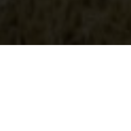
"El niño piensa 'soy rico' porque tengo
metales pesados, pero él no sabe...", dice
Melchora Surco, presidenta de la comunidad
de Alto Huancané.
Foto: Stefany Aquise.