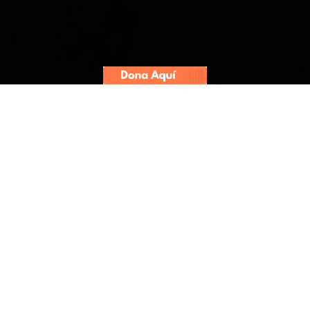
AGENDA PROPIA
Indecopi ratifica millonaria sanción a
Medifarma tras confirmar fallas
reveladas en audios publicados por
Convoca.pe