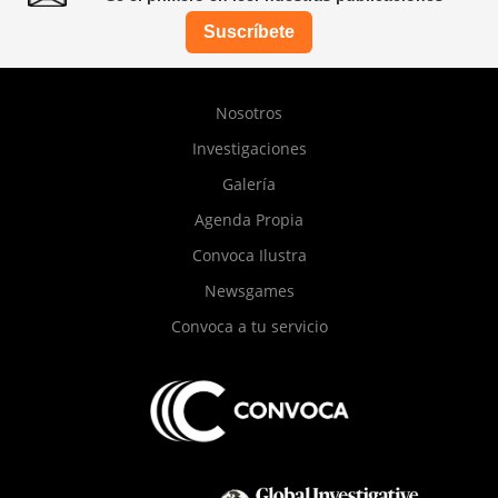
Suscríbete
Pie
Nosotros
de
Investigaciones
página
Galería
Agenda Propia
Convoca Ilustra
Newsgames
Convoca a tu servicio