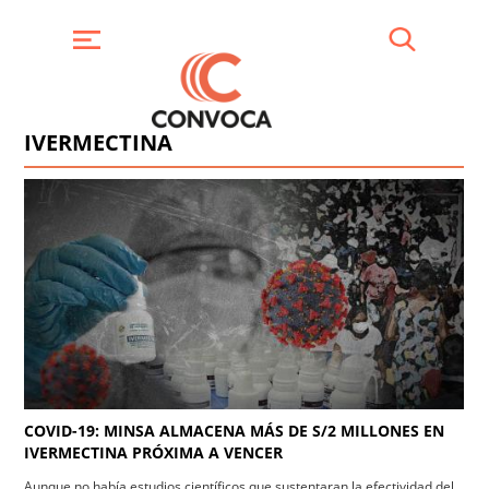
Pasar
al
contenido
Buscar
Menú
principal
IVERMECTINA
COVID-19: MINSA ALMACENA MÁS DE S/2 MILLONES EN
IVERMECTINA PRÓXIMA A VENCER
Aunque no había estudios científicos que sustentaran la efectividad del