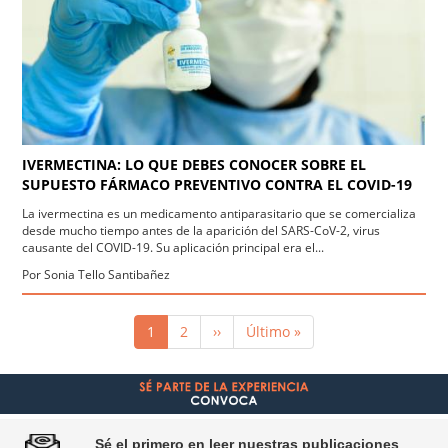
IVERMECTINA: LO QUE DEBES CONOCER SOBRE EL
SUPUESTO FÁRMACO PREVENTIVO CONTRA EL COVID-19
La ivermectina es un medicamento antiparasitario que se comercializa
desde mucho tiempo antes de la aparición del SARS-CoV-2, virus
causante del COVID-19. Su aplicación principal era el...
Por Sonia Tello Santibañez
Paginación
Página
1
Página
2
Siguiente
››
Última
Último »
actual
página
página
Sé el primero en leer nuestras publicaciones