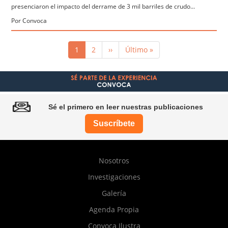
presenciaron el impacto del derrame de 3 mil barriles de crudo...
Por Convoca
Paginación
Página
1
Página
2
Siguiente
››
Última
Último »
actual
página
página
Sé el primero en leer nuestras publicaciones
Suscríbete
Pie
Nosotros
de
Investigaciones
página
Galería
Agenda Propia
Convoca Ilustra