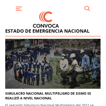
Pasar
al
contenido
Buscar
Menú
principal
ESTADO DE EMERGENCIA NACIONAL
SIMULACRO NACIONAL MULTIPELIGRO DE SISMO SE
REALIZÓ A NIVEL NACIONAL
El segundo Simulacro Nacional Multipeligro del 2022 se