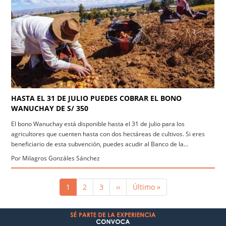
HASTA EL 31 DE JULIO PUEDES COBRAR EL BONO
WANUCHAY DE S/ 350
El bono Wanuchay está disponible hasta el 31 de julio para los
agricultores que cuenten hasta con dos hectáreas de cultivos. Si eres
beneficiario de esta subvención, puedes acudir al Banco de la...
Por Milagros Gonzáles Sánchez
Paginación
Página
1
Página
2
Página
3
Siguiente
››
Última
Último »
actual
página
página