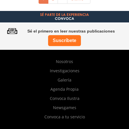
actual
página
página
Sé el primero en leer nuestras publicaciones
Suscríbete
Pie
Nosotros
de
Investigaciones
página
Galería
Agenda Propia
Convoca Ilustra
Newsgames
Convoca a tu servicio