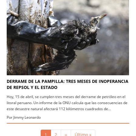
DERRAME DE LA PAMPILLA: TRES MESES DE INOPERANCIA
DE REPSOL Y EL ESTADO
Hoy, 15 de abril, se cumplen tres meses del derrame de petróleo en el
litoral peruano. Un informe de la ONU calcula que las consecuencias de
este desastre natural afectará 112 kilómetros cuadrados de...
Por Jimmy Leonardo
Paginación
Página
1
Página
2
Siguiente
››
Última
Último »