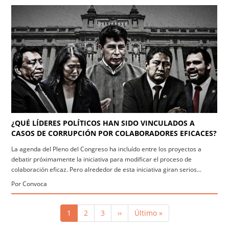
¿QUÉ LÍDERES POLÍTICOS HAN SIDO VINCULADOS A
CASOS DE CORRUPCIÓN POR COLABORADORES EFICACES?
La agenda del Pleno del Congreso ha incluído entre los proyectos a
debatir próximamente la iniciativa para modificar el proceso de
colaboración eficaz. Pero alrededor de esta iniciativa giran serios...
Por Convoca
Paginación
Página
1
Página
2
Página
3
Siguiente
››
Última
Último »
actual
página
página