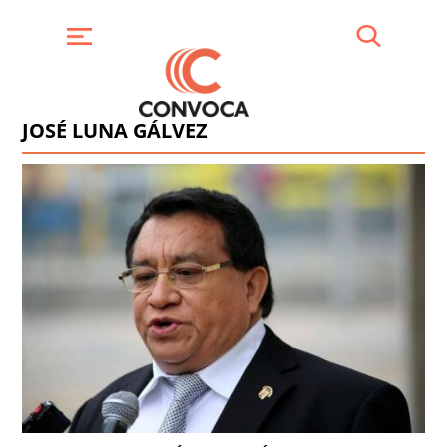
Pasar
al
contenido
Buscar
Menú
principal
JOSÉ LUNA GÁLVEZ