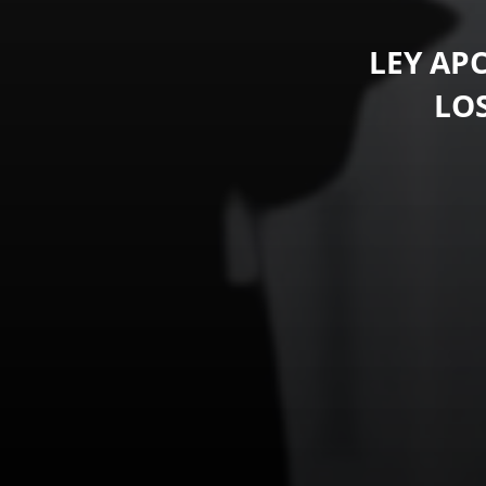
LEY AP
LO