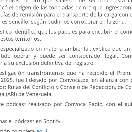
gamentos de oro que salieron de Secocha hasta la
icó el origen de las toneladas de oro que ingresaron
ías de remisión para el transporte de la carga con el
 es sencillo, según pudimos corroborar en la zona.
stico identificó que los papeles para encubrir el com
estos territorios.
especializado en materia ambiental, explicó que u
tido operar y puede ser considerado ilegal. Con
 a su exclusión definitiva del registro.
estigación transfronterizo que ha recibido el Prem
025, fue liderado por Convoca.pe, en alianza con 
dor; Rutas del Conflicto y Consejo de Redacción, de 
ga (ARI) de Venezuela.
e pódcast realizado por Convoca Radio, con el gu
r el pódcast en Spotify.
gación completa
aquí
.