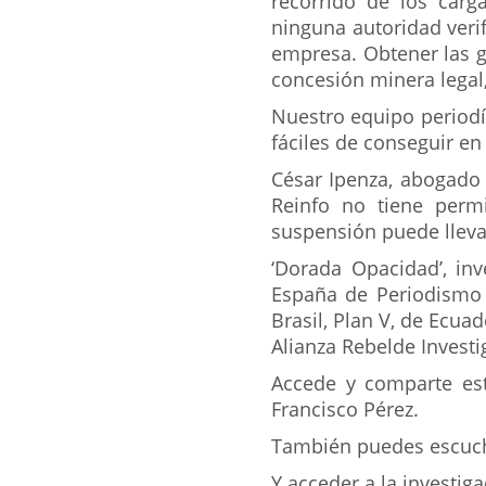
recorrido de los car
ninguna autoridad verif
empresa. Obtener las gu
concesión minera legal,
Nuestro equipo periodí
fáciles de conseguir en 
César Ipenza, abogado 
Reinfo no tiene permi
suspensión puede llevar
‘Dorada Opacidad’, inv
España de Periodismo 2
Brasil, Plan V, de Ecua
Alianza Rebelde Investi
Accede y comparte est
Francisco Pérez.
También puedes escucha
Y acceder a la investi