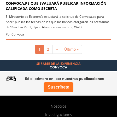
CONVOCA.PE QUE EVALUARÁ PUBLICAR INFORMACIÓN
CALIFICADA COMO SECRETA
El Ministerio de Economía estudiará la solicitud de Convoca.pe para
hacer pública las fechas en las que los bancos otorgaron los préstamos
de ‘Reactiva Perú’, dijo el titular de esa cartera, Waldo...
Por Convoca
Paginación
Página
1
Página
2
Siguiente
››
Última
Último »
actual
página
página
Sé el primero en leer nuestras publicaciones
Suscríbete
Pie
Nosotros
de
Investigaciones