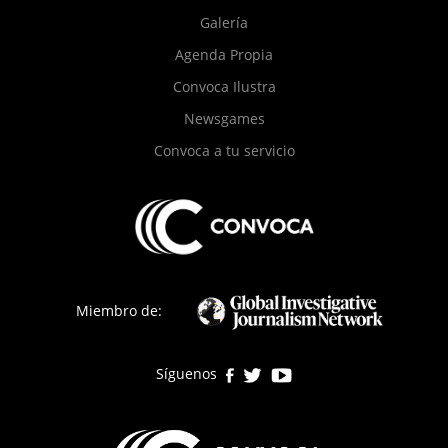
página
Galería
Agenda Propia
Convoca Ilustra
Newsgames
Convoca a tu servicio
Miembro de:
Síguenos