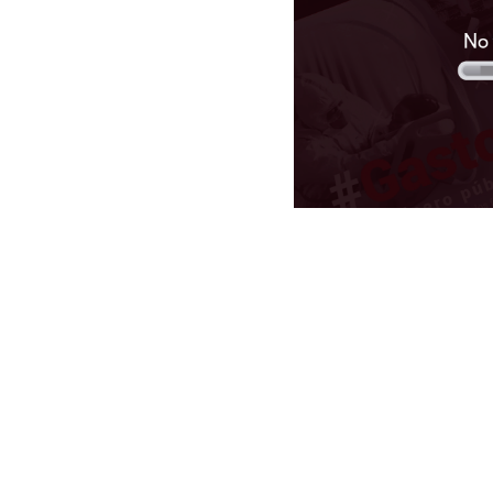
Más Podcast
Pódcast Cru