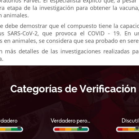
ratorios Farvet. El especialista explicó que, a pesa
ra etapa de la investigación para obtener la vacuna
n animales.
se debe demostrar que el compuesto tiene la capac
rus SARS-CoV-2, que provoca el COVID - 19. En un
os en animales, se considera que sea probado en se
n más detalles de las investigaciones realizadas p
a.