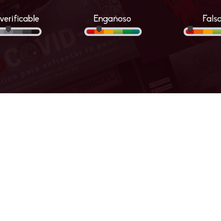
Facebook
Twitter
Compártelo
COVID-19
do abandono: El legado tóxico de la explotación petrolera