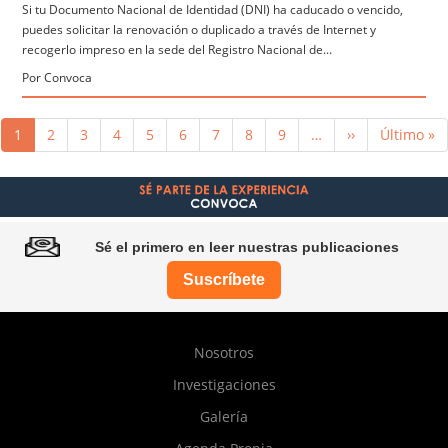
Si tu Documento Nacional de Identidad (DNI) ha caducado o vencido,
puedes solicitar la renovación o duplicado a través de Internet y
recogerlo impreso en la sede del Registro Nacional de...
Por Convoca
Paginación
Página
1
Página
2
Página
3
Página
4
Página
5
Página
6
Página
7
Página
8
Página
9
…
Siguiente
››
Última
Último »
actual
página
página
Sé el primero en leer nuestras publicaciones
Suscríbete
Pie
Nosotros
de
Investigaciones
página
Galería