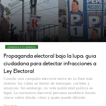
CONVOCA A TU SERVICIO
Propaganda electoral bajo la lupa: guía
ciudadana para detectar infracciones a
Ley Electoral
Cuando una campaña electoral entra en su fase más
intensa, las calles se llenan de mensajes, carteles y
anuncios. Sin embargo, no toda publicidad política es
legal. La normativa electoral peruana establece límites
claros sobre dónde, cómo y quién puede difundir
propaganda electoral, y sanciona con multas a quienes lo
Ver más →