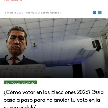
incumplen. Esta guía elaborada por Convoca.pe...
Faceb
Twi
3 Febrero, 2026
| Por María Alejandra Gonzales
CONVOCA A TU SERVICIO
¿Cómo votar en las Elecciones 2026? Guía
paso a paso para no anular tu voto en la "