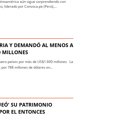
Latinoamérica aún sigue sorprendiendo con
o, liderado por Convoca.pe (Perú),...
ORIA Y DEMANDÓ AL MENOS A
0 MILLONES
cuatro países por más de US$1.600 millones La
por 788 millones de dólares en...
UEÓ' SU PATRIMONIO
POR EL ENTONCES