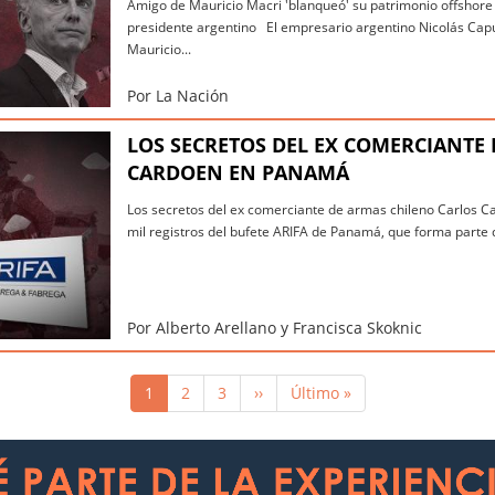
Amigo de Mauricio Macri 'blanqueó' su patrimonio offshor
presidente argentino El empresario argentino Nicolás Cap
Mauricio...
Por La Nación
LOS SECRETOS DEL EX COMERCIANTE
CARDOEN EN PANAMÁ
Los secretos del ex comerciante de armas chileno Carlos 
mil registros del bufete ARIFA de Panamá, que forma parte d
Por Alberto Arellano y Francisca Skoknic
Página
1
Página
2
Página
3
Siguiente
››
Última
Último »
actual
página
página