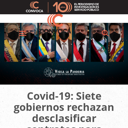
Pasar
al
contenido
principal
Buscar
Menú
Covid-19: Siete
gobiernos rechazan
desclasificar