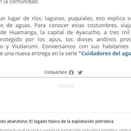
 en la comunidad.
n lugar de ríos, lagunas, puquiales, eso explica 
 de aguas. Para conocer estas costumbres, viaja
 de Huamanga, la capital de Ayacucho, a tres mil
 protegido por los apus, los dioses andinos prot
o y Viudarumi. Conversamos con sus habitantes
e una nueva entrega en la serie
"Cuidadores del ag
Facebook
Twitter
Compártelo
do abandono: El legado tóxico de la explotación petrolera
eguntado qué ocurre cuando la extracción petrolera termina, pero