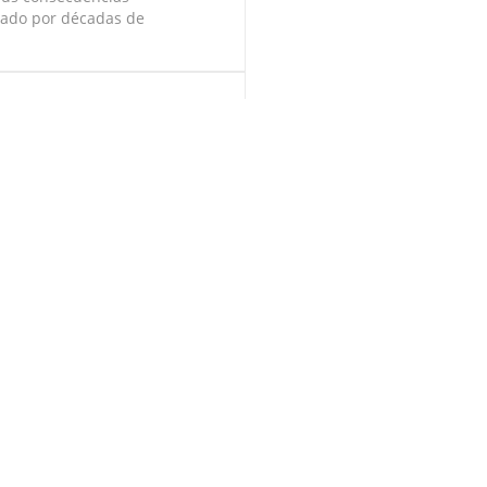
jado por décadas de
ado de David - Capítulo 3
 tráfico masivo de oro en
 permisos suspendidos en...
emas fallidos de control -
 de cinco países de
 incremento de...