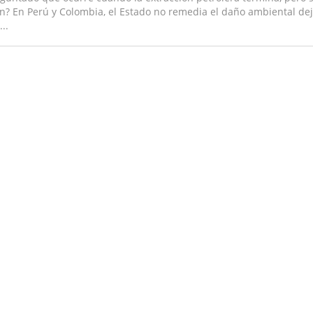
? En Perú y Colombia, el Estado no remedia el daño ambiental de
..
ada Opacidad Laytaruma: Un Goliat de la industria del oro disfraz
sodio de la serie de pódcast ‘Dorada Opacidad: los mecanismos del
’, narramos cómo cargamentos de oro que provienen de zonas con
ada Opacidad | Revelaciones del tráfico de oro: mecanismos y sist
ron los hallazgos del tráfico y lavado masivo de oro de periodistas
, ¿qué conexiones hay entre el oro que se produce en el Perú y el