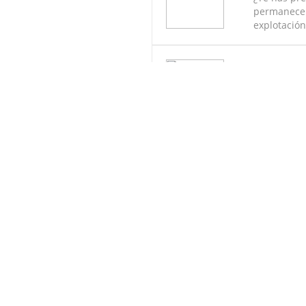
permanecen
explotación.
Pódcast Dor
En este epi
Sudamérica
Pódcast Dor
Capítulo 2
¿Cuáles fue
Sudamérica?
IR A LA SECCIÓN PODCAST