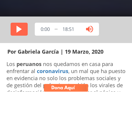
0:00
18:51
Por Gabriela García | 19 Marzo, 2020
Los
peruanos
nos quedamos en casa para
enfrentar al
coronavirus
, un mal que ha puesto
en evidencia no solo los problemas sociales y
de gestión del país, sino también los virales de
desinformación que pueden llevar al pánico y
a confusión a la población.
Audios en los que se enfatizaba que el nuevo
coronavirus no es más que un psicosocial y
una guerra política circularon por el WhastApp
de los peruanos tras el anuncio del presidente