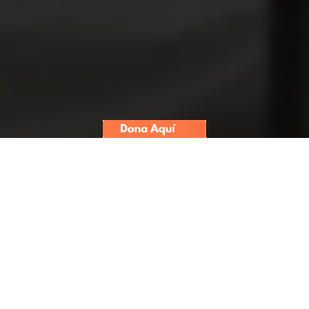
Convoca
analizó los datos públicos
del presupuesto destinado a los
gobiernos regionales para enfrentar
al COVID-19 y encontró que a 30
días del estado de emergencia, solo