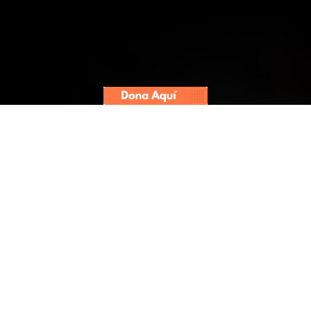
Poco después de haber defendido
su proyecto de ley para permitir que
la gran industria láctea siga usando
leche en polvo en la producción de
leche evaporada, la congresista
aseguró a distintos dirigentes que
daría marcha atrás. En reuniones