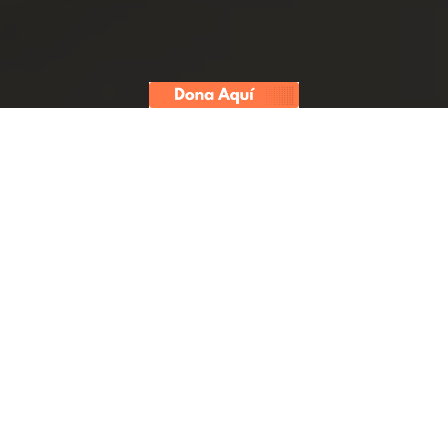
Tulio Landers, padre de
Alejandra Landers, séptima
víctima del suero defectuoso
del laboratorio Medifarma,
califica el accionar de la
empresa como una negligencia
corporativa que priorizó las
ganancias sobre la salud de las