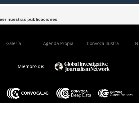
leer nuestras publicaciones
Galería
Agenda Propia
Convoca Ilustra
N
Miembro de: