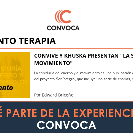
NTO TERAPIA
CONVIVE Y KHUSKA PRESENTAN "LA S
MOVIMIENTO"
La sabiduría del cuerpo y el movimiento es una publicación
del proyecto ‘Ser íntegro’, que incluye una serie de charlas, 
Por Edward Briceño