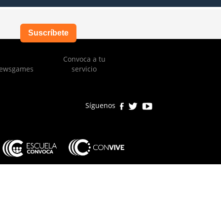
Suscríbete
Convoca a tu
ewsgames
servicio
Síguenos