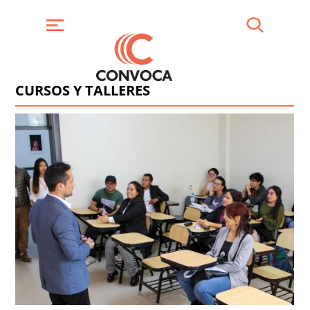
Pasar
al
contenido
Buscar
Menú
principal
CURSOS Y TALLERES