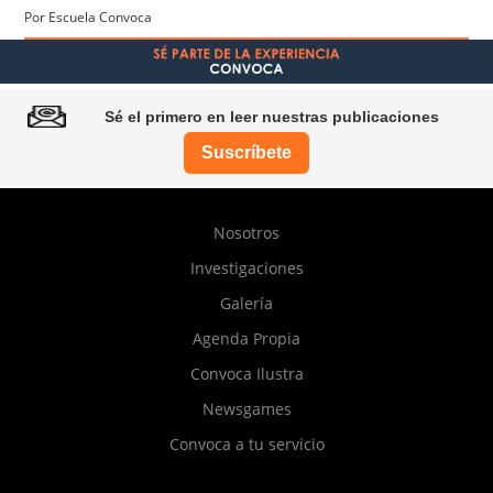
Por Escuela Convoca
Sé el primero en leer nuestras publicaciones
Suscríbete
Pie
Nosotros
de
Investigaciones
página
Galería
Agenda Propia
Convoca Ilustra
Newsgames
Convoca a tu servicio