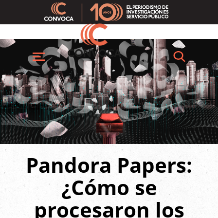
Pasar
al
contenido
principal
Buscar
Menú
Pandora Papers:
¿Cómo se
procesaron los