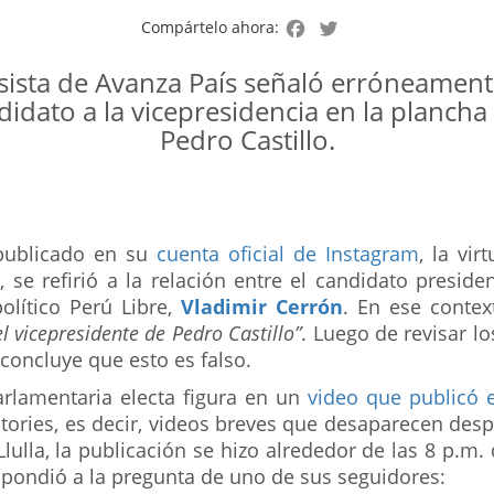
Facebook
Twitter
Compártelo ahora:
esista de Avanza País señaló erróneament
idato a la vicepresidencia en la plancha
Pedro Castillo.
 publicado en su
cuenta oficial de Instagram
, la vir
 se refirió a la relación entre el candidato preside
olítico Perú Libre,
Vladimir Cerrón
. En ese contex
el vicepresidente de Pedro Castillo”
. Luego de revisar l
 concluye que esto es falso.
arlamentaria electa figura en un
video que publicó e
tories, es decir, videos breves que desaparecen des
ulla, la publicación se hizo alrededor de las 8 p.m.
espondió a la pregunta de uno de sus seguidores: