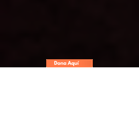
En Arequipa, Cusco, Puno y Madre
de Dios ya no hay gas vehicular ni
domiciliario. También los productos
de primera necesidad empiezan a