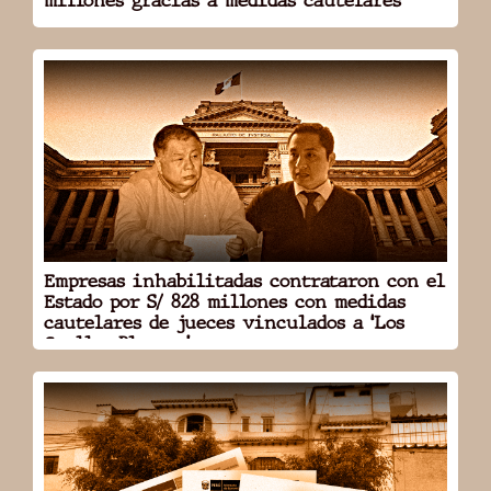
millones gracias a medidas cautelares
DOMICILIO: SAN MARTÍN
RUC: 20493955315
ABRIR
Empresas inhabilitadas contrataron con el
Estado por S/ 828 millones con medidas
Constructora Yasuda SAC
cautelares de jueces vinculados a ‘Los
Cuellos Blancos’
MEDIDAS CAUTELARES
1