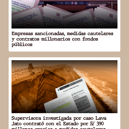
DOMICILIO: SAN MARTÍN
RUC: 20494114217
ABRIR
Empresas sancionadas, medidas cautelares
y contratos millonarios con fondos
públicos
HBJ Constructora y
Servicios Generales SAC
MEDIDAS CAUTELARES
1
Supervisora investigada por caso Lava
Jato contrató con el Estado por S/ 390