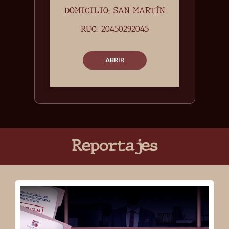
DOMICILIO: SAN MARTÍN
RUC: 20450292045
ABRIR
Reportajes
TRUNX S.A.C
MEDIDAS CAUTELARES
1