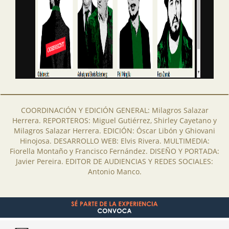
COORDINACIÓN Y EDICIÓN GENERAL: Milagros Salazar
Herrera. REPORTEROS: Miguel Gutiérrez, Shirley Cayetano y
Milagros Salazar Herrera. EDICIÓN: Óscar Libón y Ghiovani
Hinojosa. DESARROLLO WEB: Elvis Rivera. MULTIMEDIA:
Fiorella Montaño y Francisco Fernández. DISEÑO Y PORTADA:
Javier Pereira. EDITOR DE AUDIENCIAS Y REDES SOCIALES:
Antonio Manco.