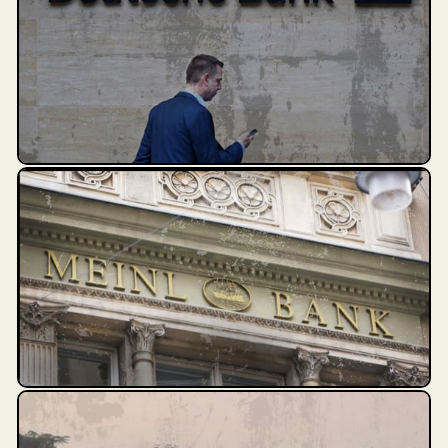
transacciones sospechosas se realizaron
entre 1999 y 2017
Deutsche Bank, Bank of New York Mellon,
JPMorgan, HSBC y Standard Chartered
figuran entre los 20 bancos que ayudaron a
Odebrecht S.A. a mover 677 millones de
dólares entre 2010 y 2016.
Decenas de transacciones aparecen
conectadas a compañías y personajes