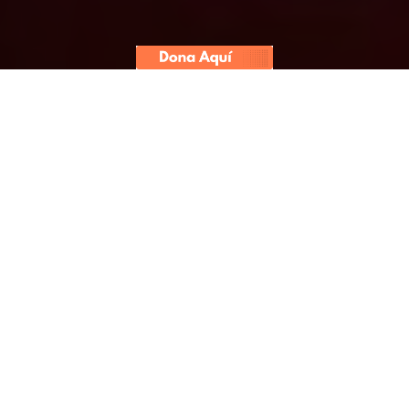
El exrepresentante de la
constructora brasileña en Perú
hizo esta confesión ante el
Ministerio Público, como parte de
un acuerdo de colaboración.
Versión confirma hipótesis de la
Policía Federal de Curitiba.