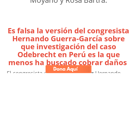
Es falsa la versión del congresista
Hernando Guerra-García sobre
que investigación del caso
Odebrecht en Perú es la que
menos ha buscado cobrar daños
El congresista de
Fuerza Popular
Hernando
Guerra-García
afirmó el último miércoles ante
la prensa
, en alusión al megacaso de
corrupción Lava Jato que afecta a buena parte
de América Latina, que la investigación que se
lleva en Perú es la que menos ha buscado
cobrar reparaciones económicas por los daños
causados por la constructora brasileña
Odebrecht a favor del Estado. El caso involucra