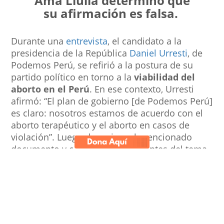
Ama Llulla determinó que
su afirmación es falsa.
Durante una
entrevista
, el candidato a la
presidencia de la República
Daniel Urresti
, de
Podemos Perú, se refirió a la postura de su
partido político en torno a la
viabilidad del
aborto en el Perú
. En ese contexto, Urresti
afirmó: “El plan de gobierno [de Podemos Perú]
es claro: nosotros estamos de acuerdo con el
aborto terapéutico y el aborto en casos de
violación”. Luego de revisar el mencionado
documento y consultar antecedentes del tema,
la
red Ama Llulla
concluye que esta declaración
es falsa.
La afirmación específica del candidato figura en
la siguiente transcripción:
“El plan de gobierno [de Podemos Perú] es claro: