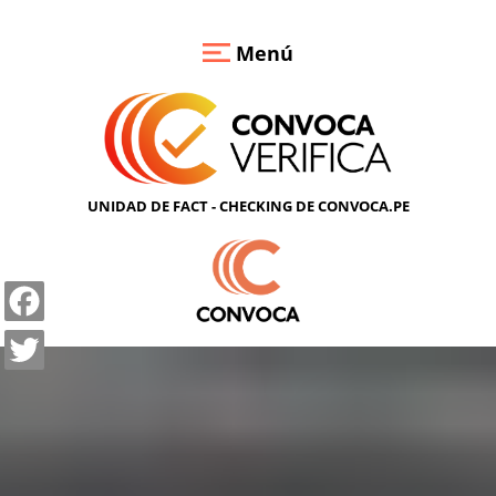
Pasar
Verify
al
Menú
contenido
QUIÉNES
principal
SOMOS
METODOLOGÍA
VERIFICA
UNIDAD DE FACT - CHECKING DE CONVOCA.PE
CON
NOSOTROS
CONVIÉRTETE
Facebook
EN
Twitter
VERIFICADOR
RED
DE
ALIADOS