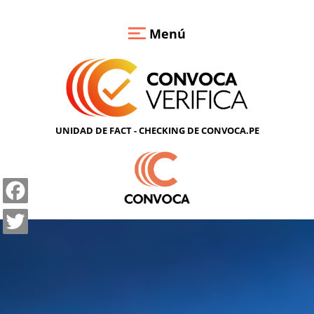
Pasar
Verify
al
Menú
contenido
QUIÉNES
principal
SOMOS
METODOLOGÍA
VERIFICA
UNIDAD DE FACT - CHECKING DE CONVOCA.PE
CON
NOSOTROS
CONVIÉRTETE
Facebook
EN
Twitter
VERIFICADOR
RED
DE
ALIADOS