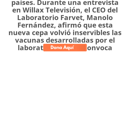
países. Durante una entrevista
en Willax Televisión, el CEO del
Laboratorio Farvet, Manolo
Fernández, afirmó que esta
nueva cepa volvió inservibles las
vacunas desarrolladas por el
laboratorio Pfizer. Convoca
Verifica determinó que esta
afirmación resulta engañosa,
pues no hay pruebas de esto.
Manolo Fernández,
representante del
laboratorio
Farvet
en Perú, se presentó en el
programa "Rey con Barba" de
Willax
Televisión
, el último domingo, y afirmó que la
vacuna que empezó a aplicarse en algunos
países del mundo no era efectiva para la nueva
variante del
COVID-19
. Declaró que "ha sido