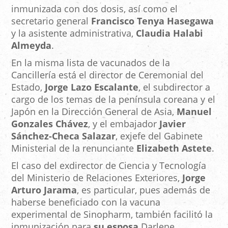
inmunizada con dos dosis, así como el
secretario general
Francisco Tenya Hasegawa
y la asistente administrativa,
Claudia Halabi
Almeyda
.
En la misma lista de vacunados de la
Cancillería está el director de Ceremonial del
Estado,
Jorge Lazo Escalante
, el subdirector a
cargo de los temas de la península coreana y el
Japón en la Dirección General de Asia,
Manuel
Gonzales Chávez
, y el embajador
Javier
Sánchez-Checa Salazar
, exjefe del Gabinete
Ministerial de la renunciante
Elizabeth Astete
.
El caso del exdirector de Ciencia y Tecnología
del Ministerio de Relaciones Exteriores,
Jorge
Arturo Jarama
, es particular, pues además de
haberse beneficiado con la vacuna
experimental de Sinopharm, también facilitó la
inmunización para
su esposa
Darlene