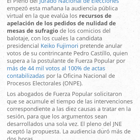
El Pleno del
Jurado Nacional de Elecciones
empezó esta mañana la audiencia pública
virtual en la que evalúa los
recursos de
apelación de los pedidos de nulidad de
mesas de sufragio
de los comicios del
balotaje, con los cuales la candidata
presidencial
Keiko Fujimori
pretende anular
votos de su contrincante Pedro Castillo, quien
supera a la postulante de Fuerza Popular por
más de 44 mil votos al 100% de actas
contabilizadas
por la Oficina Nacional de
Procesos Electorales (ONPE).
Los abogados de Fuerza Popular solicitaron
que se acumule el tiempo de las intervenciones
correspondiente a las diez causas a tratar en la
sesión, para que los argumentos sean
desarrollados una sola vez. El pleno del JNE
aceptó la propuesta. La audiencia duró más de
dos horas.