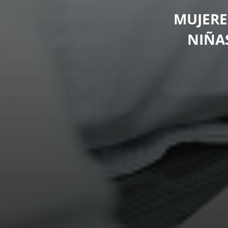
MUJERE
NIÑA