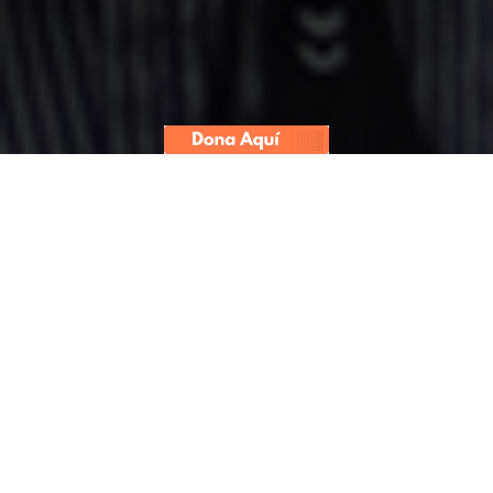
Convoca.pe reproduce el
pronunciamiento de la Sociedad
Interamericana de Prensa (SIP) ante
la amenaza que hizo el alcalde de
Lima, Rafael López Aliaga, contra el
director de IDL Reporteros, Gustavo
Gorriti.