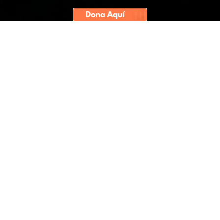
Daniela Castro, editora para
Sudamérica de Organized Crime
and Corruption Reporting Project
(OCCRP), enseñó a periodistas y
estudiantes peruanos cómo usar
herramientas prácticas en el
rastro del dinero oculto por la
corrupción. La periodista
colombiana compartió
experiencias y consejos útiles con
los asistentes al
ELPIC 2023
,