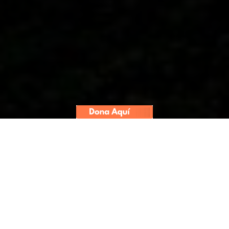
Verónika Mendoza (Juntos por el
Perú), Julio Guzmán (Partido
Morado), Marco Arana (Frente
Amplio), Ollanta Humala (Partido