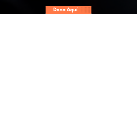
Con 60 votos en segunda vuelta y
tras la
censura de José Jerí,
el
Parlamento no solo eligió a su
nuevo titular: instaló en la
jefatura del Estado a un
congresista investigado por
presunto intercambio de favores
con la exfiscal Patricia Benavides
y con antecedentes disciplinarios
en su etapa como magistrado. No
llegó por voto ciudadano, sino