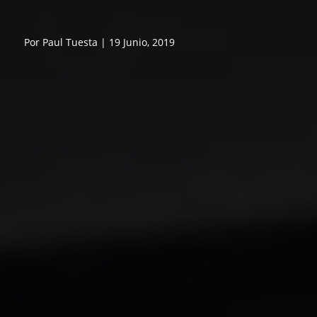
Por Paul Tuesta | 19 Junio, 2019